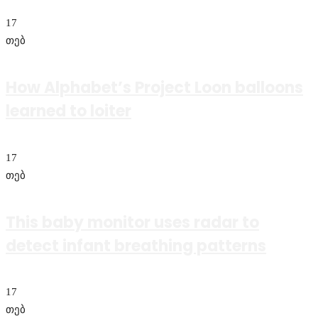
17
თებ
How Alphabet’s Project Loon balloons
learned to loiter
17
თებ
This baby monitor uses radar to
detect infant breathing patterns
17
თებ