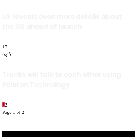
LG reveals even more details about
the G6 ahead of launch
17
თებ
Trucks will talk to each other using
Peloton Technology
1
2
Page 1 of 2