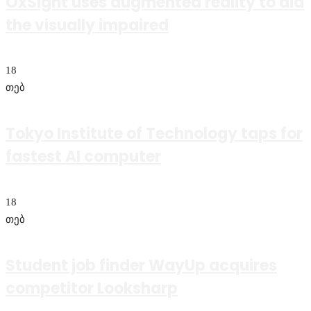
OxSight uses augmented reality to aid
the visually impaired
18
თებ
Tokyo Institute of Technology taps for
fastest AI computer
18
თებ
Student job finder WayUp acquires
competitor Looksharp