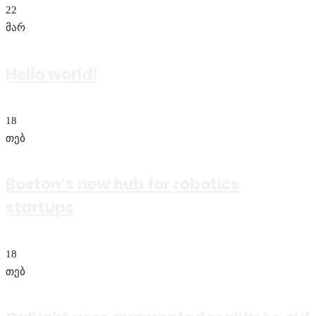
22
მარ
Hello world!
18
თებ
Boston’s new hub for robotics
startups
18
თებ