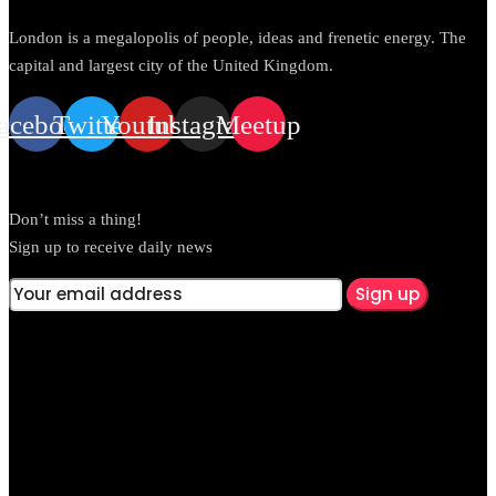
London is a megalopolis of people, ideas and frenetic energy. The
capital and largest city of the United Kingdom.
acebook
Twitter
Youtube
Instagram
Meetup
Newsletter
Don’t miss a thing!
Sign up to receive daily news
Gallery