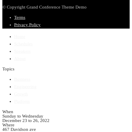
© Copyright Grand Conference Theme Demo
Terms
Privacy Policy
Home
Schedules
Speakers
About
Topics
Business
Engineering
Growth
Platform
When
Sunday to Wednesday
December 23 to 26, 2022
Where
467 Davidson ave